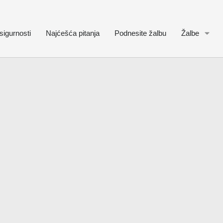
sigurnosti
Najćešća pitanja
Podnesite žalbu
Žalbe