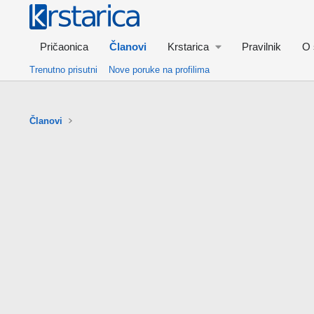
Pričaonica
Članovi
Krstarica
Pravilnik
O 
Trenutno prisutni
Nove poruke na profilima
Članovi