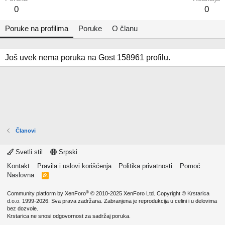
0
0
Poruke na profilima
Poruke
O članu
Još uvek nema poruka na Gost 158961 profilu.
Članovi
Svetli stil
Srpski
Kontakt
Pravila i uslovi korišćenja
Politika privatnosti
Pomoć
Naslovna
R
S
S
®
Community platform by XenForo
© 2010-2025 XenForo Ltd.
Copyright ©
Krstarica
d.o.o.
1999-2026. Sva prava zadržana. Zabranjena je reprodukcija u celini i u delovima
bez dozvole.
Krstarica ne snosi odgovornost za sadržaj poruka.