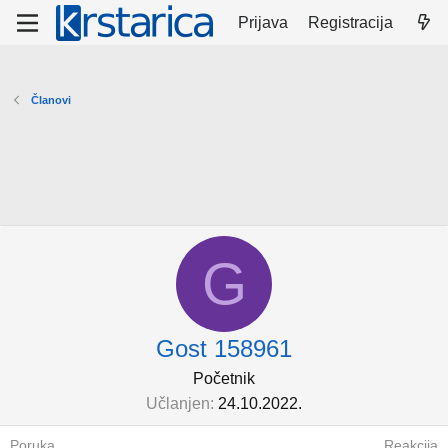
Prijava
Registracija
Članovi
G
Gost 158961
Početnik
Učlanjen
24.10.2022.
Poruka
Reakcija