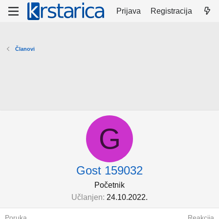
Prijava
Registracija
Članovi
G
Gost 159032
Početnik
Učlanjen
24.10.2022.
Poruka
Reakcija