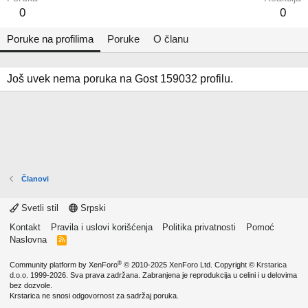
0
0
Poruke na profilima
Poruke
O članu
Još uvek nema poruka na Gost 159032 profilu.
Članovi
Svetli stil
Srpski
Kontakt
Pravila i uslovi korišćenja
Politika privatnosti
Pomoć
Naslovna
R
S
S
®
Community platform by XenForo
© 2010-2025 XenForo Ltd.
Copyright ©
Krstarica
d.o.o.
1999-2026. Sva prava zadržana. Zabranjena je reprodukcija u celini i u delovima
bez dozvole.
Krstarica ne snosi odgovornost za sadržaj poruka.