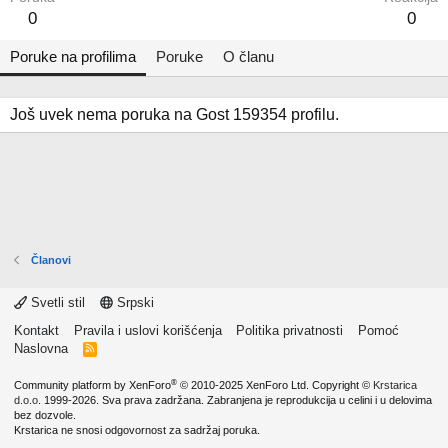
0
0
Poruke na profilima
Poruke
O članu
Još uvek nema poruka na Gost 159354 profilu.
Članovi
Svetli stil
Srpski
Kontakt
Pravila i uslovi korišćenja
Politika privatnosti
Pomoć
Naslovna
R
S
S
®
Community platform by XenForo
© 2010-2025 XenForo Ltd.
Copyright ©
Krstarica
d.o.o.
1999-2026. Sva prava zadržana. Zabranjena je reprodukcija u celini i u delovima
bez dozvole.
Krstarica ne snosi odgovornost za sadržaj poruka.