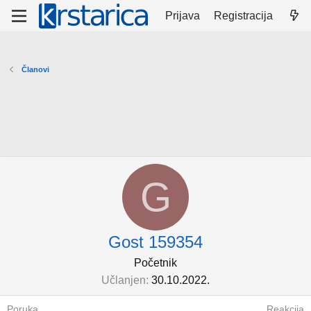
Prijava
Registracija
Članovi
G
Gost 159354
Početnik
Učlanjen
30.10.2022.
Poruka
Reakcija