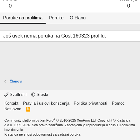
0
0
Poruke na profilima
Poruke
O članu
Još uvek nema poruka na Gost 160323 profilu.
Članovi
Svetli stil
Srpski
Kontakt
Pravila i uslovi korišćenja
Politika privatnosti
Pomoć
Naslovna
R
S
S
®
Community platform by XenForo
© 2010-2025 XenForo Ltd.
Copyright ©
Krstarica
d.o.o.
1999-2026. Sva prava zadržana. Zabranjena je reprodukcija u celini i u delovima
bez dozvole.
Krstarica ne snosi odgovornost za sadržaj poruka.