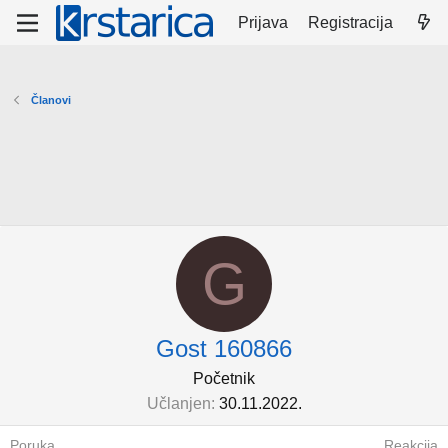
Prijava
Registracija
Članovi
G
Gost 160866
Početnik
Učlanjen
30.11.2022.
Poruka
Reakcija