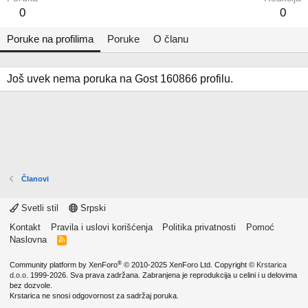
0
0
Poruke na profilima
Poruke
O članu
Još uvek nema poruka na Gost 160866 profilu.
Članovi
Svetli stil
Srpski
Kontakt
Pravila i uslovi korišćenja
Politika privatnosti
Pomoć
Naslovna
R
S
S
®
Community platform by XenForo
© 2010-2025 XenForo Ltd.
Copyright ©
Krstarica
d.o.o.
1999-2026. Sva prava zadržana. Zabranjena je reprodukcija u celini i u delovima
bez dozvole.
Krstarica ne snosi odgovornost za sadržaj poruka.