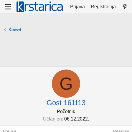
Prijava
Registracija
Članovi
G
Gost 161113
Početnik
Učlanjen
06.12.2022.
Poruka
Reakcija