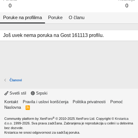
0
0
Poruke na profilima
Poruke
O članu
Još uvek nema poruka na Gost 161113 profilu.
Članovi
Svetli stil
Srpski
Kontakt
Pravila i uslovi korišćenja
Politika privatnosti
Pomoć
Naslovna
R
S
S
®
Community platform by XenForo
© 2010-2025 XenForo Ltd.
Copyright ©
Krstarica
d.o.o.
1999-2026. Sva prava zadržana. Zabranjena je reprodukcija u celini i u delovima
bez dozvole.
Krstarica ne snosi odgovornost za sadržaj poruka.