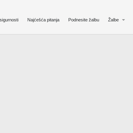
sigurnosti
Najćešća pitanja
Podnesite žalbu
Žalbe