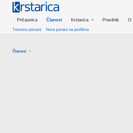
Pričaonica
Članovi
Krstarica
Pravilnik
O 
Trenutno prisutni
Nove poruke na profilima
Članovi