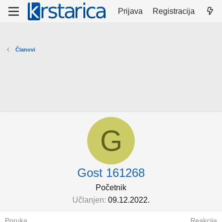
Prijava
Registracija
Članovi
G
Gost 161268
Početnik
Učlanjen
09.12.2022.
Poruka
Reakcija