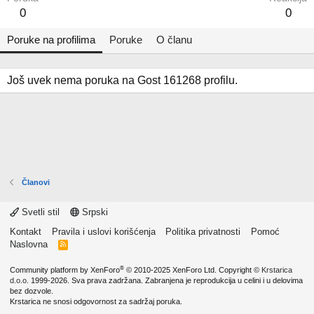
0
0
Poruke na profilima
Poruke
O članu
Još uvek nema poruka na Gost 161268 profilu.
Članovi
Svetli stil
Srpski
Kontakt
Pravila i uslovi korišćenja
Politika privatnosti
Pomoć
Naslovna
R
S
S
®
Community platform by XenForo
© 2010-2025 XenForo Ltd.
Copyright ©
Krstarica
d.o.o.
1999-2026. Sva prava zadržana. Zabranjena je reprodukcija u celini i u delovima
bez dozvole.
Krstarica ne snosi odgovornost za sadržaj poruka.