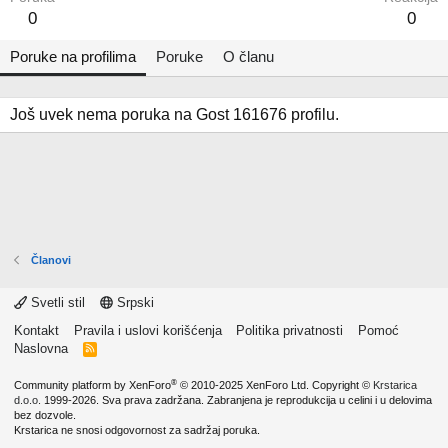
0
0
Poruke na profilima
Poruke
O članu
Još uvek nema poruka na Gost 161676 profilu.
Članovi
Svetli stil
Srpski
Kontakt
Pravila i uslovi korišćenja
Politika privatnosti
Pomoć
Naslovna
R
S
S
®
Community platform by XenForo
© 2010-2025 XenForo Ltd.
Copyright ©
Krstarica
d.o.o.
1999-2026. Sva prava zadržana. Zabranjena je reprodukcija u celini i u delovima
bez dozvole.
Krstarica ne snosi odgovornost za sadržaj poruka.