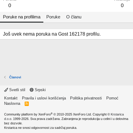
0
0
Poruke na profilima
Poruke
O članu
Još uvek nema poruka na Gost 162178 profilu.
Članovi
Svetli stil
Srpski
Kontakt
Pravila i uslovi korišćenja
Politika privatnosti
Pomoć
Naslovna
R
S
S
®
Community platform by XenForo
© 2010-2025 XenForo Ltd.
Copyright ©
Krstarica
d.o.o.
1999-2026. Sva prava zadržana. Zabranjena je reprodukcija u celini i u delovima
bez dozvole.
Krstarica ne snosi odgovornost za sadržaj poruka.