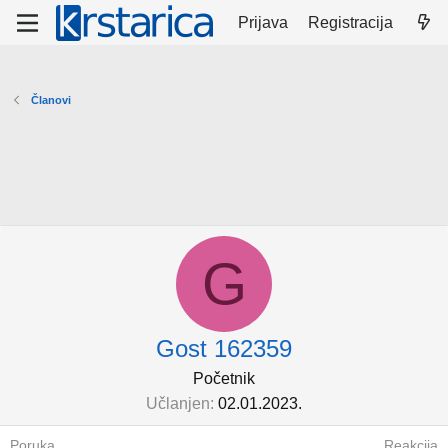
Prijava
Registracija
Članovi
G
Gost 162359
Početnik
Učlanjen
02.01.2023.
Poruka
Reakcija