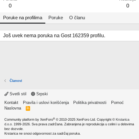
0
0
Poruke na profilima
Poruke
O članu
Još uvek nema poruka na Gost 162359 profilu.
Članovi
Svetli stil
Srpski
Kontakt
Pravila i uslovi korišćenja
Politika privatnosti
Pomoć
Naslovna
R
S
S
®
Community platform by XenForo
© 2010-2025 XenForo Ltd.
Copyright ©
Krstarica
d.o.o.
1999-2026. Sva prava zadržana. Zabranjena je reprodukcija u celini i u delovima
bez dozvole.
Krstarica ne snosi odgovornost za sadržaj poruka.