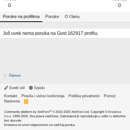
0
0
Poruke na profilima
Poruke
O članu
Još uvek nema poruka na Gost 162917 profilu.
Članovi
Svetli stil
Srpski
Kontakt
Pravila i uslovi korišćenja
Politika privatnosti
Pomoć
Naslovna
R
S
S
®
Community platform by XenForo
© 2010-2025 XenForo Ltd.
Copyright ©
Krstarica
d.o.o.
1999-2026. Sva prava zadržana. Zabranjena je reprodukcija u celini i u delovima
bez dozvole.
Krstarica ne snosi odgovornost za sadržaj poruka.