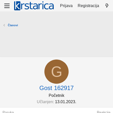
Prijava
Registracija
Članovi
G
Gost 162917
Početnik
Učlanjen
13.01.2023.
Poruka
Reakcija