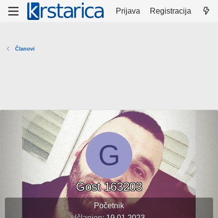
Prijava
Registracija
Članovi
G
Gost 163203
Početnik
Učlanjen
19.01.2023.