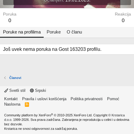
Poruka
Reakcija
0
0
Poruke na profilima
Poruke
O članu
Još uvek nema poruka na Gost 163203 profilu.
Članovi
Svetli stil
Srpski
Kontakt
Pravila i uslovi korišćenja
Politika privatnosti
Pomoć
Naslovna
R
S
S
®
Community platform by XenForo
© 2010-2025 XenForo Ltd.
Copyright ©
Krstarica
d.o.o.
1999-2026. Sva prava zadržana. Zabranjena je reprodukcija u celini i u delovima
bez dozvole.
Krstarica ne snosi odgovornost za sadržaj poruka.