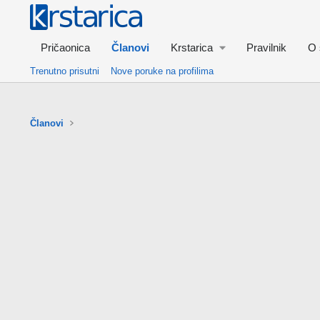
Pričaonica
Članovi
Krstarica
Pravilnik
O 
Trenutno prisutni
Nove poruke na profilima
Članovi