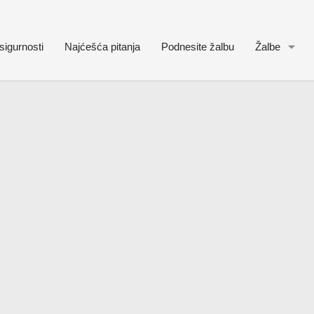
sigurnosti
Najćešća pitanja
Podnesite žalbu
Žalbe