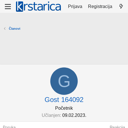
Prijava
Registracija
Članovi
G
Gost 164092
Početnik
Učlanjen
09.02.2023.
Poruka
Reakcija