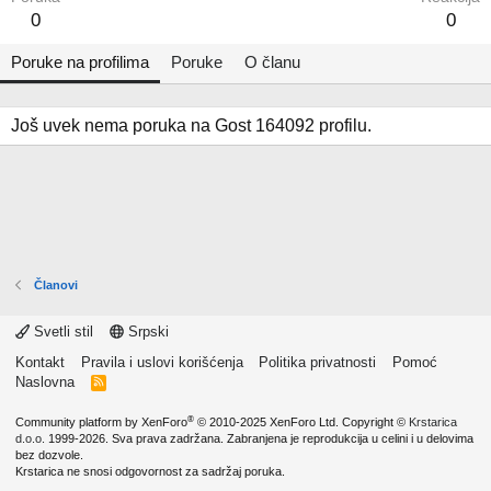
0
0
Poruke na profilima
Poruke
O članu
Još uvek nema poruka na Gost 164092 profilu.
Članovi
Svetli stil
Srpski
Kontakt
Pravila i uslovi korišćenja
Politika privatnosti
Pomoć
Naslovna
R
S
S
®
Community platform by XenForo
© 2010-2025 XenForo Ltd.
Copyright ©
Krstarica
d.o.o.
1999-2026. Sva prava zadržana. Zabranjena je reprodukcija u celini i u delovima
bez dozvole.
Krstarica ne snosi odgovornost za sadržaj poruka.