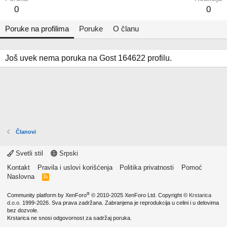
0
0
Poruke na profilima
Poruke
O članu
Još uvek nema poruka na Gost 164622 profilu.
Članovi
Svetli stil
Srpski
Kontakt
Pravila i uslovi korišćenja
Politika privatnosti
Pomoć
Naslovna
R
S
S
®
Community platform by XenForo
© 2010-2025 XenForo Ltd.
Copyright ©
Krstarica
d.o.o.
1999-2026. Sva prava zadržana. Zabranjena je reprodukcija u celini i u delovima
bez dozvole.
Krstarica ne snosi odgovornost za sadržaj poruka.