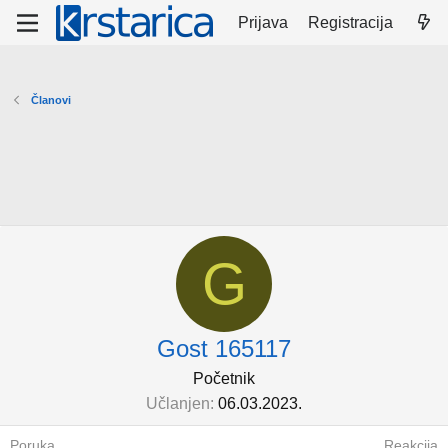
Prijava
Registracija
Članovi
G
Gost 165117
Početnik
Učlanjen
06.03.2023.
Poruka
Reakcija