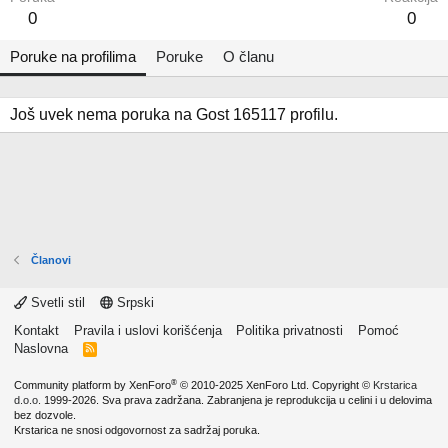
0
0
Poruke na profilima
Poruke
O članu
Još uvek nema poruka na Gost 165117 profilu.
Članovi
Svetli stil
Srpski
Kontakt
Pravila i uslovi korišćenja
Politika privatnosti
Pomoć
Naslovna
R
S
S
®
Community platform by XenForo
© 2010-2025 XenForo Ltd.
Copyright ©
Krstarica
d.o.o.
1999-2026. Sva prava zadržana. Zabranjena je reprodukcija u celini i u delovima
bez dozvole.
Krstarica ne snosi odgovornost za sadržaj poruka.