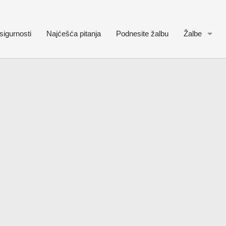
sigurnosti
Najćešća pitanja
Podnesite žalbu
Žalbe