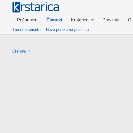
Pričaonica
Članovi
Krstarica
Pravilnik
O 
Trenutno prisutni
Nove poruke na profilima
Članovi