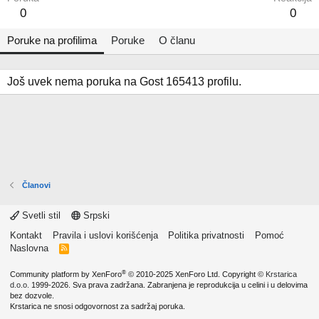
0
0
Poruke na profilima
Poruke
O članu
Još uvek nema poruka na Gost 165413 profilu.
Članovi
Svetli stil
Srpski
Kontakt
Pravila i uslovi korišćenja
Politika privatnosti
Pomoć
Naslovna
R
S
S
®
Community platform by XenForo
© 2010-2025 XenForo Ltd.
Copyright ©
Krstarica
d.o.o.
1999-2026. Sva prava zadržana. Zabranjena je reprodukcija u celini i u delovima
bez dozvole.
Krstarica ne snosi odgovornost za sadržaj poruka.