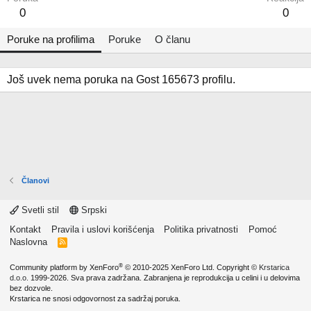
0
0
Poruke na profilima
Poruke
O članu
Još uvek nema poruka na Gost 165673 profilu.
Članovi
Svetli stil
Srpski
Kontakt
Pravila i uslovi korišćenja
Politika privatnosti
Pomoć
Naslovna
R
S
S
®
Community platform by XenForo
© 2010-2025 XenForo Ltd.
Copyright ©
Krstarica
d.o.o.
1999-2026. Sva prava zadržana. Zabranjena je reprodukcija u celini i u delovima
bez dozvole.
Krstarica ne snosi odgovornost za sadržaj poruka.