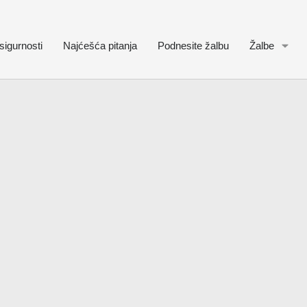
sigurnosti
Najćešća pitanja
Podnesite žalbu
Žalbe