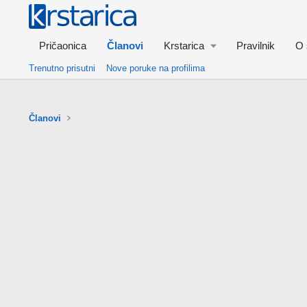
Pričaonica
Članovi
Krstarica
Pravilnik
O 
Trenutno prisutni
Nove poruke na profilima
Članovi