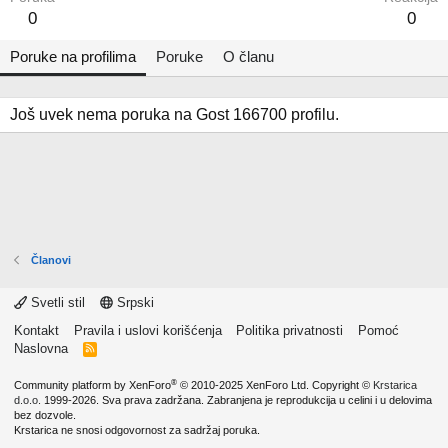
0
0
Poruke na profilima
Poruke
O članu
Još uvek nema poruka na Gost 166700 profilu.
Članovi
Svetli stil
Srpski
Kontakt
Pravila i uslovi korišćenja
Politika privatnosti
Pomoć
Naslovna
R
S
S
®
Community platform by XenForo
© 2010-2025 XenForo Ltd.
Copyright ©
Krstarica
d.o.o.
1999-2026. Sva prava zadržana. Zabranjena je reprodukcija u celini i u delovima
bez dozvole.
Krstarica ne snosi odgovornost za sadržaj poruka.