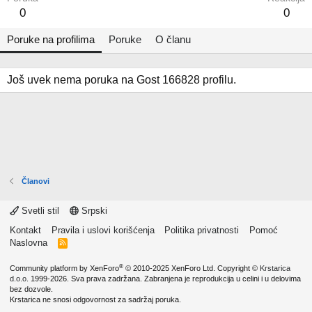
0
0
Poruke na profilima
Poruke
O članu
Još uvek nema poruka na Gost 166828 profilu.
Članovi
Svetli stil
Srpski
Kontakt
Pravila i uslovi korišćenja
Politika privatnosti
Pomoć
Naslovna
R
S
S
®
Community platform by XenForo
© 2010-2025 XenForo Ltd.
Copyright ©
Krstarica
d.o.o.
1999-2026. Sva prava zadržana. Zabranjena je reprodukcija u celini i u delovima
bez dozvole.
Krstarica ne snosi odgovornost za sadržaj poruka.