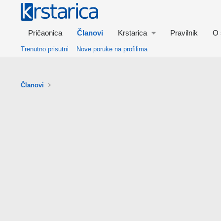
Pričaonica
Članovi
Krstarica
Pravilnik
O 
Trenutno prisutni
Nove poruke na profilima
Članovi