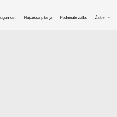
sigurnosti
Najćešća pitanja
Podnesite žalbu
Žalbe