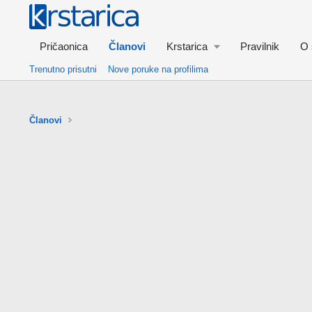
Pričaonica
Članovi
Krstarica
Pravilnik
O 
Trenutno prisutni
Nove poruke na profilima
Članovi