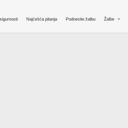
sigurnosti
Najćešća pitanja
Podnesite žalbu
Žalbe