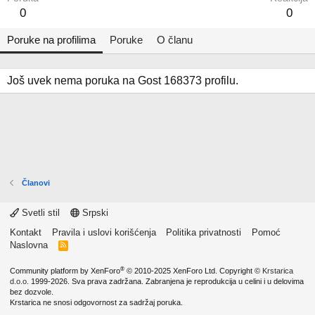
0
0
Poruke na profilima
Poruke
O članu
Još uvek nema poruka na Gost 168373 profilu.
Članovi
Svetli stil
Srpski
Kontakt
Pravila i uslovi korišćenja
Politika privatnosti
Pomoć
Naslovna
R
S
S
®
Community platform by XenForo
© 2010-2025 XenForo Ltd.
Copyright ©
Krstarica
d.o.o.
1999-2026. Sva prava zadržana. Zabranjena je reprodukcija u celini i u delovima
bez dozvole.
Krstarica ne snosi odgovornost za sadržaj poruka.