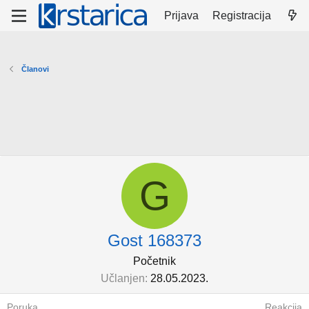
Prijava
Registracija
Članovi
G
Gost 168373
Početnik
Učlanjen
28.05.2023.
Poruka
Reakcija