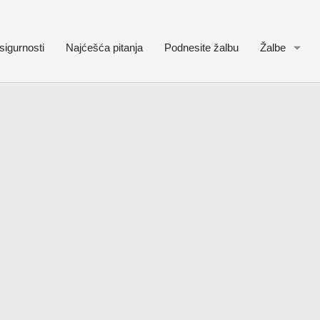
sigurnosti
Najćešća pitanja
Podnesite žalbu
Žalbe