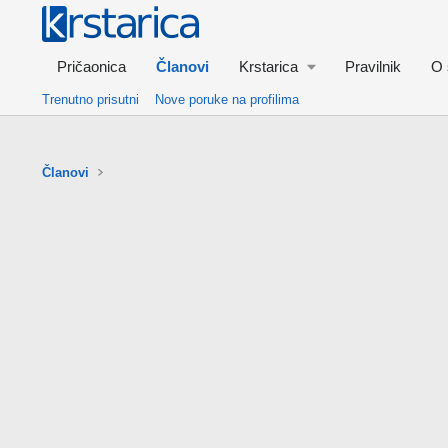
Pričaonica
Članovi
Krstarica
Pravilnik
O 
Trenutno prisutni
Nove poruke na profilima
Članovi