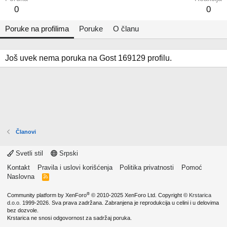
0
0
Poruke na profilima
Poruke
O članu
Još uvek nema poruka na Gost 169129 profilu.
Članovi
Svetli stil
Srpski
Kontakt
Pravila i uslovi korišćenja
Politika privatnosti
Pomoć
Naslovna
R
S
S
®
Community platform by XenForo
© 2010-2025 XenForo Ltd.
Copyright ©
Krstarica
d.o.o.
1999-2026. Sva prava zadržana. Zabranjena je reprodukcija u celini i u delovima
bez dozvole.
Krstarica ne snosi odgovornost za sadržaj poruka.