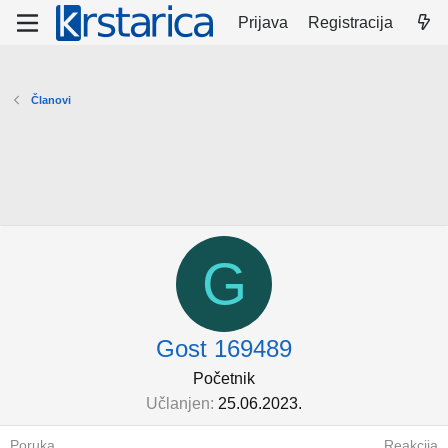
Prijava
Registracija
Članovi
G
Gost 169489
Početnik
Učlanjen
25.06.2023.
Poruka
Reakcija