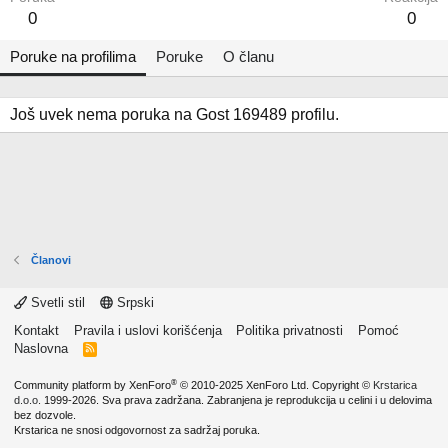
0
0
Poruke na profilima
Poruke
O članu
Još uvek nema poruka na Gost 169489 profilu.
Članovi
Svetli stil
Srpski
Kontakt
Pravila i uslovi korišćenja
Politika privatnosti
Pomoć
Naslovna
R
S
S
®
Community platform by XenForo
© 2010-2025 XenForo Ltd.
Copyright ©
Krstarica
d.o.o.
1999-2026. Sva prava zadržana. Zabranjena je reprodukcija u celini i u delovima
bez dozvole.
Krstarica ne snosi odgovornost za sadržaj poruka.