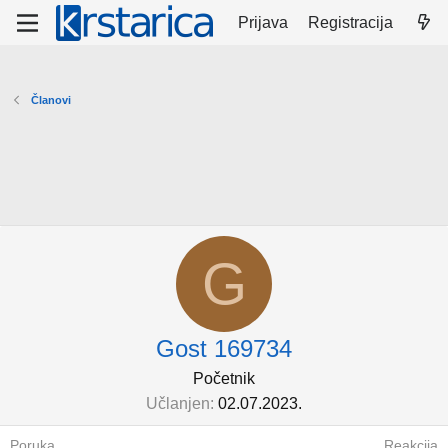
Prijava
Registracija
Članovi
G
Gost 169734
Početnik
Učlanjen
02.07.2023.
Poruka
Reakcija