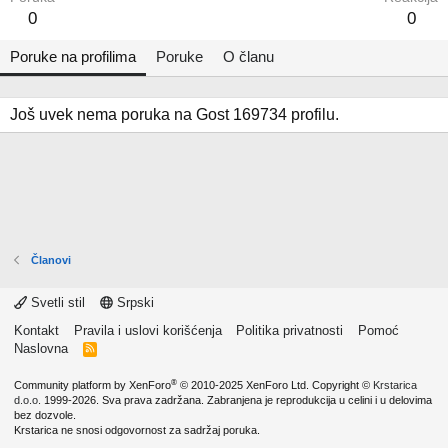
0
0
Poruke na profilima
Poruke
O članu
Još uvek nema poruka na Gost 169734 profilu.
Članovi
Svetli stil
Srpski
Kontakt
Pravila i uslovi korišćenja
Politika privatnosti
Pomoć
Naslovna
R
S
S
®
Community platform by XenForo
© 2010-2025 XenForo Ltd.
Copyright ©
Krstarica
d.o.o.
1999-2026. Sva prava zadržana. Zabranjena je reprodukcija u celini i u delovima
bez dozvole.
Krstarica ne snosi odgovornost za sadržaj poruka.