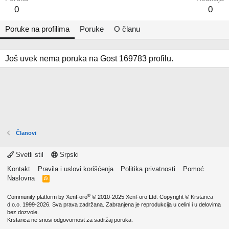
0
0
Poruke na profilima
Poruke
O članu
Još uvek nema poruka na Gost 169783 profilu.
Članovi
Svetli stil
Srpski
Kontakt
Pravila i uslovi korišćenja
Politika privatnosti
Pomoć
Naslovna
R
S
S
®
Community platform by XenForo
© 2010-2025 XenForo Ltd.
Copyright ©
Krstarica
d.o.o.
1999-2026. Sva prava zadržana. Zabranjena je reprodukcija u celini i u delovima
bez dozvole.
Krstarica ne snosi odgovornost za sadržaj poruka.