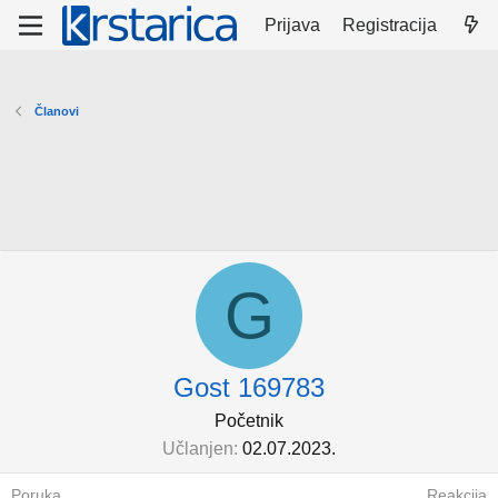
Prijava
Registracija
Članovi
G
Gost 169783
Početnik
Učlanjen
02.07.2023.
Poruka
Reakcija