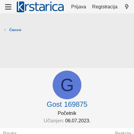
Prijava
Registracija
Članovi
G
Gost 169875
Početnik
Učlanjen
06.07.2023.
Poruka
Reakcija