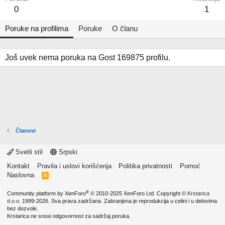
0
1
Poruke na profilima
Poruke
O članu
Još uvek nema poruka na Gost 169875 profilu.
Članovi
Svetli stil
Srpski
Kontakt
Pravila i uslovi korišćenja
Politika privatnosti
Pomoć
Naslovna
R
S
S
®
Community platform by XenForo
© 2010-2025 XenForo Ltd.
Copyright ©
Krstarica
d.o.o.
1999-2026. Sva prava zadržana. Zabranjena je reprodukcija u celini i u delovima
bez dozvole.
Krstarica ne snosi odgovornost za sadržaj poruka.