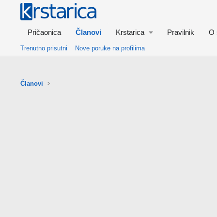
Pričaonica
Članovi
Krstarica
Pravilnik
O 
Trenutno prisutni
Nove poruke na profilima
Članovi