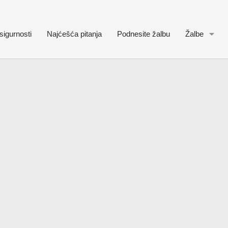
sigurnosti
Najćešća pitanja
Podnesite žalbu
Žalbe