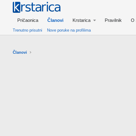
Pričaonica
Članovi
Krstarica
Pravilnik
O 
Trenutno prisutni
Nove poruke na profilima
Članovi