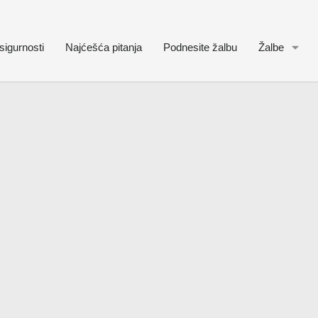
sigurnosti
Najćešća pitanja
Podnesite žalbu
Žalbe