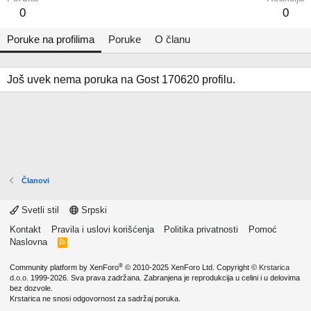
0
0
Poruke na profilima
Poruke
O članu
Još uvek nema poruka na Gost 170620 profilu.
Članovi
Svetli stil
Srpski
Kontakt
Pravila i uslovi korišćenja
Politika privatnosti
Pomoć
Naslovna
R
S
S
®
Community platform by XenForo
© 2010-2025 XenForo Ltd.
Copyright ©
Krstarica
d.o.o.
1999-2026. Sva prava zadržana. Zabranjena je reprodukcija u celini i u delovima
bez dozvole.
Krstarica ne snosi odgovornost za sadržaj poruka.