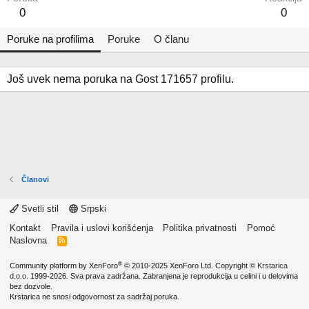
0
0
Poruke na profilima
Poruke
O članu
Još uvek nema poruka na Gost 171657 profilu.
Članovi
Svetli stil
Srpski
Kontakt
Pravila i uslovi korišćenja
Politika privatnosti
Pomoć
Naslovna
R
S
S
®
Community platform by XenForo
© 2010-2025 XenForo Ltd.
Copyright ©
Krstarica
d.o.o.
1999-2026. Sva prava zadržana. Zabranjena je reprodukcija u celini i u delovima
bez dozvole.
Krstarica ne snosi odgovornost za sadržaj poruka.