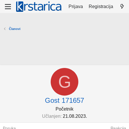
Prijava
Registracija
Članovi
G
Gost 171657
Početnik
Učlanjen
21.08.2023.
Poruka
Reakcija