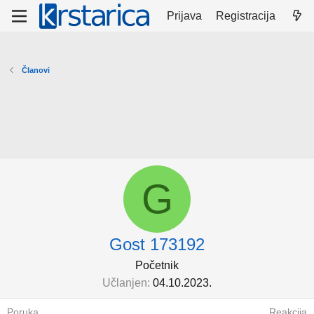
Prijava
Registracija
Članovi
G
Gost 173192
Početnik
Učlanjen
04.10.2023.
Poruka
Reakcija