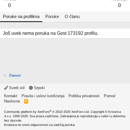
0
0
Poruke na profilima
Poruke
O članu
Još uvek nema poruka na Gost 173192 profilu.
Članovi
Svetli stil
Srpski
Kontakt
Pravila i uslovi korišćenja
Politika privatnosti
Pomoć
Naslovna
R
S
S
®
Community platform by XenForo
© 2010-2025 XenForo Ltd.
Copyright ©
Krstarica
d.o.o.
1999-2026. Sva prava zadržana. Zabranjena je reprodukcija u celini i u delovima
bez dozvole.
Krstarica ne snosi odgovornost za sadržaj poruka.