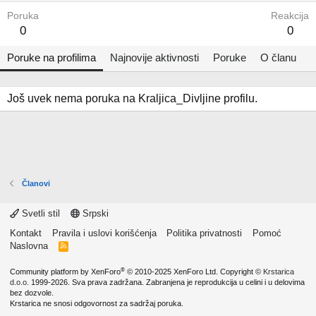
Poruka
Reakcija
0
0
Poruke na profilima
Najnovije aktivnosti
Poruke
O članu
Još uvek nema poruka na Kraljica_Divljine profilu.
Članovi
Svetli stil
Srpski
Kontakt
Pravila i uslovi korišćenja
Politika privatnosti
Pomoć
Naslovna
R
S
S
®
Community platform by XenForo
© 2010-2025 XenForo Ltd.
Copyright ©
Krstarica
d.o.o.
1999-2026. Sva prava zadržana. Zabranjena je reprodukcija u celini i u delovima
bez dozvole.
Krstarica ne snosi odgovornost za sadržaj poruka.