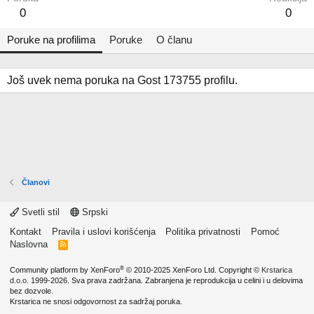
0
0
Poruke na profilima
Poruke
O članu
Još uvek nema poruka na Gost 173755 profilu.
Članovi
Svetli stil
Srpski
Kontakt
Pravila i uslovi korišćenja
Politika privatnosti
Pomoć
Naslovna
R
S
S
®
Community platform by XenForo
© 2010-2025 XenForo Ltd.
Copyright ©
Krstarica
d.o.o.
1999-2026. Sva prava zadržana. Zabranjena je reprodukcija u celini i u delovima
bez dozvole.
Krstarica ne snosi odgovornost za sadržaj poruka.