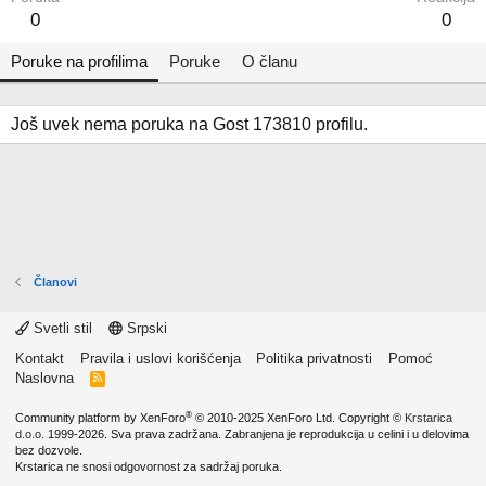
0
0
Poruke na profilima
Poruke
O članu
Još uvek nema poruka na Gost 173810 profilu.
Članovi
Svetli stil
Srpski
Kontakt
Pravila i uslovi korišćenja
Politika privatnosti
Pomoć
Naslovna
R
S
S
®
Community platform by XenForo
© 2010-2025 XenForo Ltd.
Copyright ©
Krstarica
d.o.o.
1999-2026. Sva prava zadržana. Zabranjena je reprodukcija u celini i u delovima
bez dozvole.
Krstarica ne snosi odgovornost za sadržaj poruka.