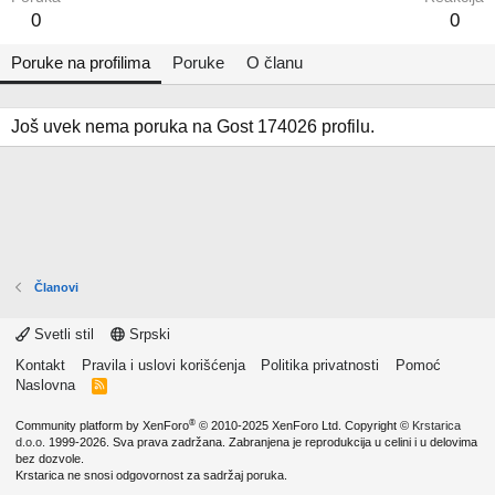
0
0
Poruke na profilima
Poruke
O članu
Još uvek nema poruka na Gost 174026 profilu.
Članovi
Svetli stil
Srpski
Kontakt
Pravila i uslovi korišćenja
Politika privatnosti
Pomoć
Naslovna
R
S
S
®
Community platform by XenForo
© 2010-2025 XenForo Ltd.
Copyright ©
Krstarica
d.o.o.
1999-2026. Sva prava zadržana. Zabranjena je reprodukcija u celini i u delovima
bez dozvole.
Krstarica ne snosi odgovornost za sadržaj poruka.