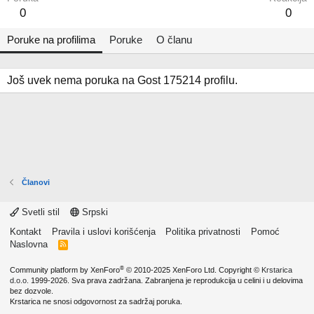
0
0
Poruke na profilima
Poruke
O članu
Još uvek nema poruka na Gost 175214 profilu.
Članovi
Svetli stil
Srpski
Kontakt
Pravila i uslovi korišćenja
Politika privatnosti
Pomoć
Naslovna
R
S
S
®
Community platform by XenForo
© 2010-2025 XenForo Ltd.
Copyright ©
Krstarica
d.o.o.
1999-2026. Sva prava zadržana. Zabranjena je reprodukcija u celini i u delovima
bez dozvole.
Krstarica ne snosi odgovornost za sadržaj poruka.