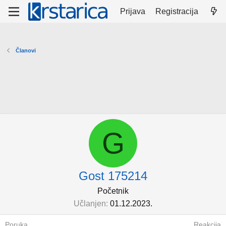
Prijava
Registracija
Članovi
G
Gost 175214
Početnik
Učlanjen
01.12.2023.
Poruka
Reakcija