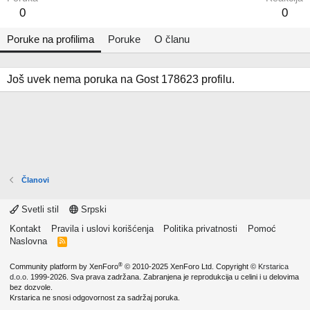
0
0
Poruke na profilima
Poruke
O članu
Još uvek nema poruka na Gost 178623 profilu.
Članovi
Svetli stil
Srpski
Kontakt
Pravila i uslovi korišćenja
Politika privatnosti
Pomoć
Naslovna
R
S
S
®
Community platform by XenForo
© 2010-2025 XenForo Ltd.
Copyright ©
Krstarica
d.o.o.
1999-2026. Sva prava zadržana. Zabranjena je reprodukcija u celini i u delovima
bez dozvole.
Krstarica ne snosi odgovornost za sadržaj poruka.