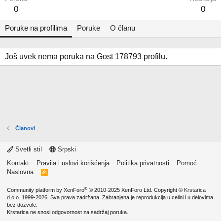
0
0
Poruke na profilima
Poruke
O članu
Još uvek nema poruka na Gost 178793 profilu.
Članovi
Svetli stil
Srpski
Kontakt
Pravila i uslovi korišćenja
Politika privatnosti
Pomoć
Naslovna
R
S
S
®
Community platform by XenForo
© 2010-2025 XenForo Ltd.
Copyright ©
Krstarica
d.o.o.
1999-2026. Sva prava zadržana. Zabranjena je reprodukcija u celini i u delovima
bez dozvole.
Krstarica ne snosi odgovornost za sadržaj poruka.