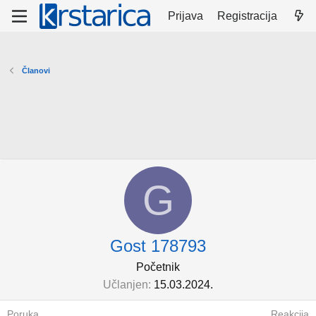
Prijava
Registracija
Članovi
G
Gost 178793
Početnik
Učlanjen
15.03.2024.
Poruka
Reakcija