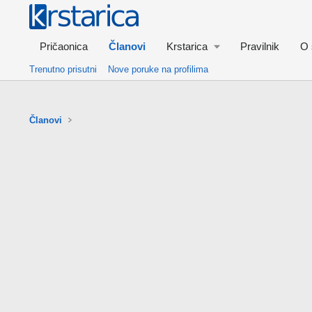
Pričaonica
Članovi
Krstarica
Pravilnik
O 
Trenutno prisutni
Nove poruke na profilima
Članovi