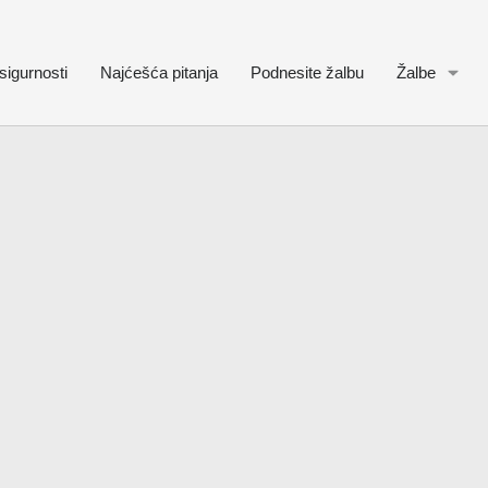
sigurnosti
Najćešća pitanja
Podnesite žalbu
Žalbe