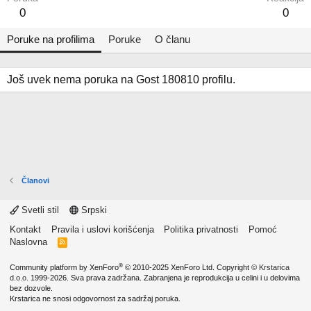
0
0
Poruke na profilima
Poruke
O članu
Još uvek nema poruka na Gost 180810 profilu.
Članovi
Svetli stil
Srpski
Kontakt
Pravila i uslovi korišćenja
Politika privatnosti
Pomoć
Naslovna
R
S
S
®
Community platform by XenForo
© 2010-2025 XenForo Ltd.
Copyright ©
Krstarica
d.o.o.
1999-2026. Sva prava zadržana. Zabranjena je reprodukcija u celini i u delovima
bez dozvole.
Krstarica ne snosi odgovornost za sadržaj poruka.