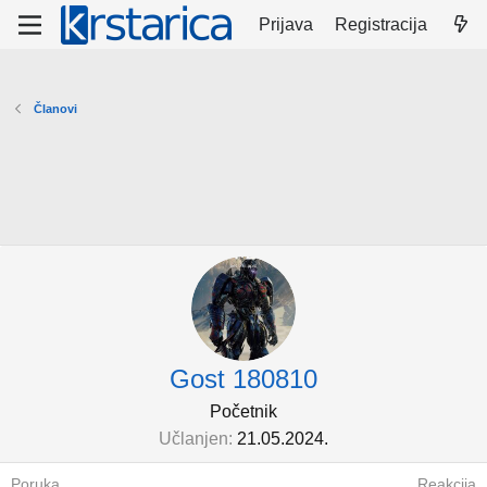
Prijava
Registracija
Članovi
Gost 180810
Početnik
Učlanjen
21.05.2024.
Poruka
Reakcija