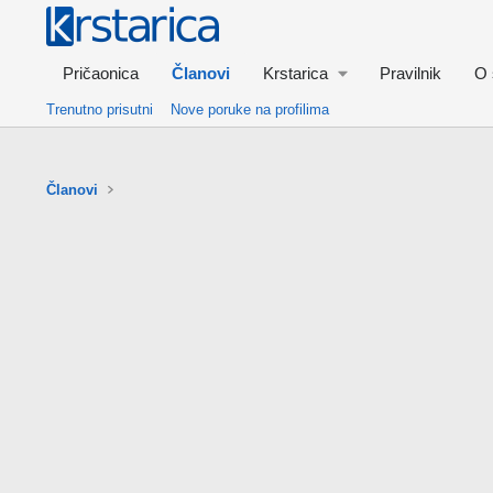
Pričaonica
Članovi
Krstarica
Pravilnik
O 
Trenutno prisutni
Nove poruke na profilima
Članovi