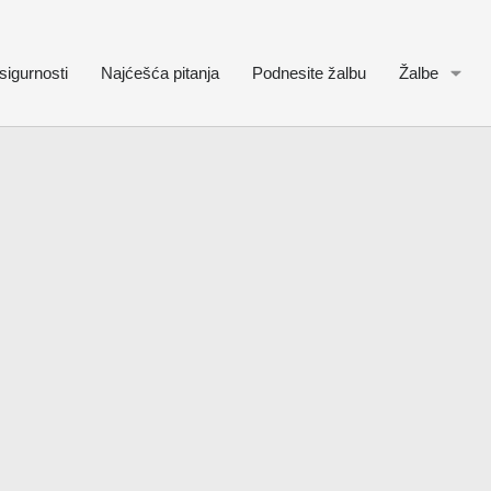
sigurnosti
Najćešća pitanja
Podnesite žalbu
Žalbe