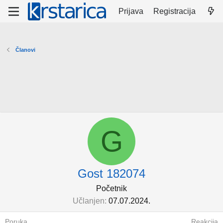
Prijava
Registracija
Članovi
G
Gost 182074
Početnik
Učlanjen
07.07.2024.
Poruka
Reakcija