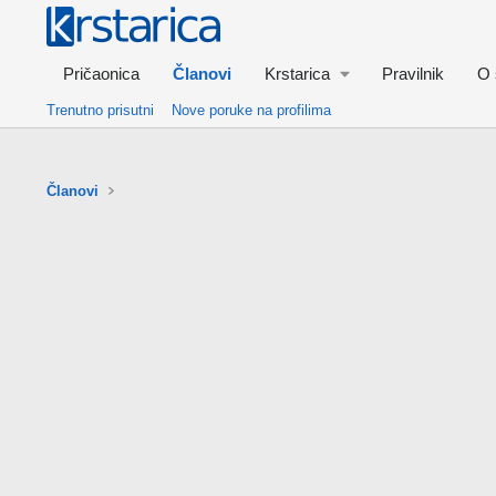
Pričaonica
Članovi
Krstarica
Pravilnik
O 
Trenutno prisutni
Nove poruke na profilima
Članovi