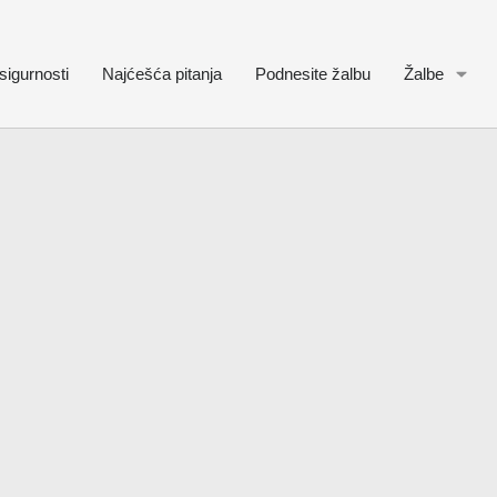
sigurnosti
Najćešća pitanja
Podnesite žalbu
Žalbe